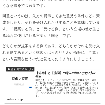
うな意味を持つ言葉です。
同意というのは、先方の提示してきた意見や条件などに賛
成をしたり、それを受け入れたりすることを意味していま
す。「提案する側」と「受ける側」という立場の差が生じ
る場合に使用される言葉が「同意」です。
どちらかが提案をする側であり、どちらかがそれを受け入
れる側であるという構図がはっきりとわかる時に「同意」
という言葉を使うのだと覚えておくようにしましょう。
【協働】と【協同】の意味の違いと使い方の
例文
同じ「きょうどう」という読み方、似た意味を持つ「協働」
と「協同」の違いを例文を使って分かりやすく解説している
ページです。どっちの言葉を使えば日本語として正しいの
か、迷った方はこのページの使い分け方を参考にしてみてく
ださい。「協働」と「協同」という言葉は同音の言葉です
が、それぞれの漢字によって使い方には少し違いがありま
す。
reibuncnt.jp