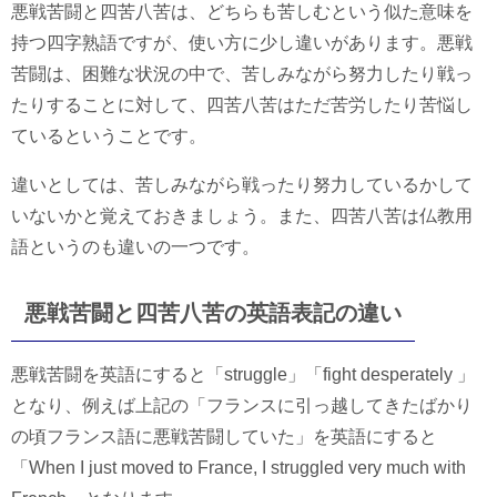
悪戦苦闘と四苦八苦は、どちらも苦しむという似た意味を
持つ四字熟語ですが、使い方に少し違いがあります。悪戦
苦闘は、困難な状況の中で、苦しみながら努力したり戦っ
たりすることに対して、四苦八苦はただ苦労したり苦悩し
ているということです。
違いとしては、苦しみながら戦ったり努力しているかして
いないかと覚えておきましょう。また、四苦八苦は仏教用
語というのも違いの一つです。
悪戦苦闘と四苦八苦の英語表記の違い
悪戦苦闘を英語にすると「struggle」「fight desperately 」
となり、例えば上記の「フランスに引っ越してきたばかり
の頃フランス語に悪戦苦闘していた」を英語にすると
「When I just moved to France, I struggled very much with