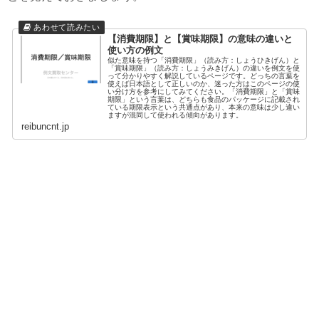
【消費期限】と【賞味期限】の意味の違いと
使い方の例文
似た意味を持つ「消費期限」（読み方：しょうひきげん）と
「賞味期限」（読み方：しょうみきげん）の違いを例文を使
って分かりやすく解説しているページです。どっちの言葉を
使えば日本語として正しいのか、迷った方はこのページの使
い分け方を参考にしてみてください。「消費期限」と「賞味
期限」という言葉は、どちらも食品のパッケージに記載され
ている期限表示という共通点があり、本来の意味は少し違い
ますが混同して使われる傾向があります。
reibuncnt.jp