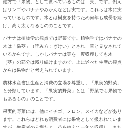
他方で「果物」として食べているものは「実」です。例え
ばリンゴやバナナやみかんなどは実です。これらは木に実
っているものです。木とは樹皮を持つため何年も成長を続
け、高く太くなるもののことです。
バナナは植物学の観点では野菜です。植物学ではバナナの
木は「偽茎」（読み方：ぎけい）とされ、草と見なされて
いるからです。しかしバナナは実を一度収穫しても木
（茎）の部分は残り続けますので、上に述べた生産の観点
からは果物だと考えられています。
農林水産省は生産と消費の立場を尊重し、「果実的野菜」
と分類しています。「果実的野菜」とは「野菜でも果物で
もあるもの」のことです。
果実的野菜には、他にイチゴ、メロン、スイカなどがあり
ます。これらはどれも消費者には果物として扱われていま
すが、生産者の立場だと、苗を植えて一年で収穫し、また