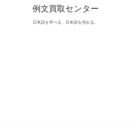
例文買取センター
日本語を学べる、日本語を売れる。