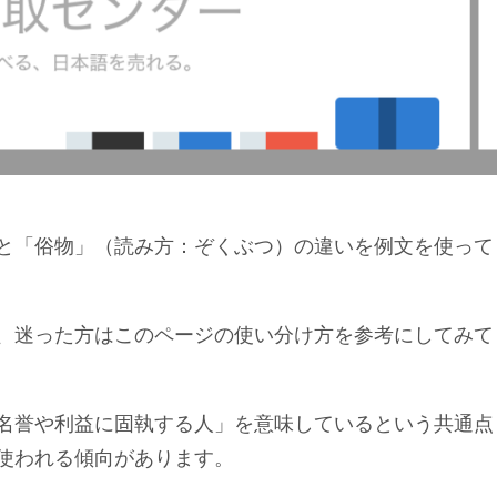
と「俗物」（読み方：ぞくぶつ）の違いを例文を使って
、迷った方はこのページの使い分け方を参考にしてみて
名誉や利益に固執する人」を意味しているという共通点
使われる傾向があります。