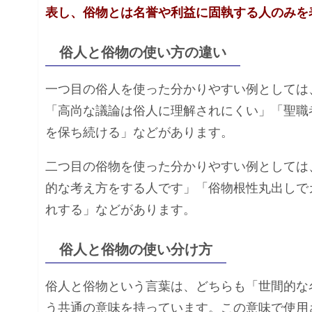
表し、俗物とは名誉や利益に固執する人のみを
俗人と俗物の使い方の違い
一つ目の俗人を使った分かりやすい例としては
「高尚な議論は俗人に理解されにくい」「聖職
を保ち続ける」などがあります。
二つ目の俗物を使った分かりやすい例としては
的な考え方をする人です」「俗物根性丸出しで
れする」などがあります。
俗人と俗物の使い分け方
俗人と俗物という言葉は、どちらも「世間的な
う共通の意味を持っています。この意味で使用