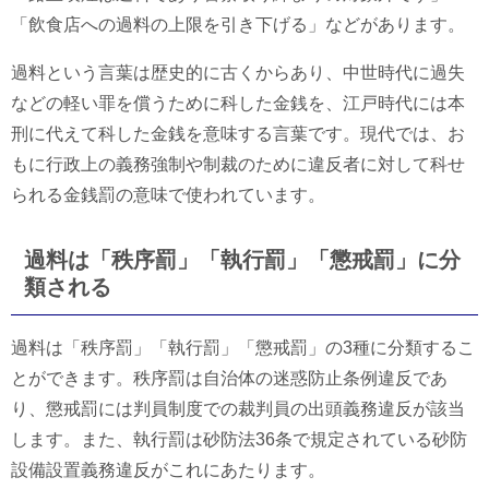
「飲食店への過料の上限を引き下げる」などがあります。
過料という言葉は歴史的に古くからあり、中世時代に過失
などの軽い罪を償うために科した金銭を、江戸時代には本
刑に代えて科した金銭を意味する言葉です。現代では、お
もに行政上の義務強制や制裁のために違反者に対して科せ
られる金銭罰の意味で使われています。
過料は「秩序罰」「執行罰」「懲戒罰」に分
類される
過料は「秩序罰」「執行罰」「懲戒罰」の3種に分類するこ
とができます。秩序罰は自治体の迷惑防止条例違反であ
り、懲戒罰には判員制度での裁判員の出頭義務違反が該当
します。また、執行罰は砂防法36条で規定されている砂防
設備設置義務違反がこれにあたります。