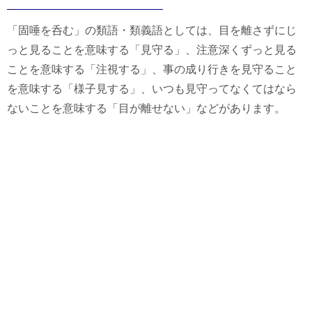
「固唾を呑む」の類語・類義語としては、目を離さずにじ
っと見ることを意味する「見守る」、注意深くずっと見る
ことを意味する「注視する」、事の成り行きを見守ること
を意味する「様子見する」、いつも見守ってなくてはなら
ないことを意味する「目が離せない」などがあります。