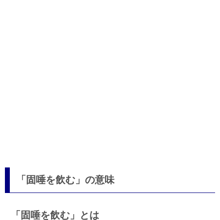
「固唾を飲む」の意味
「固唾を飲む」とは