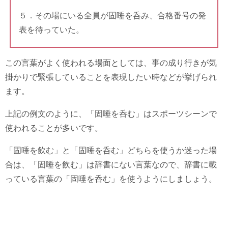
５．その場にいる全員が固唾を呑み、合格番号の発
表を待っていた。
この言葉がよく使われる場面としては、事の成り行きが気
掛かりで緊張していることを表現したい時などが挙げられ
ます。
上記の例文のように、「固唾を呑む」はスポーツシーンで
使われることが多いです。
「固唾を飲む」と「固唾を呑む」どちらを使うか迷った場
合は、「固唾を飲む」は辞書にない言葉なので、辞書に載
っている言葉の「固唾を呑む」を使うようにしましょう。