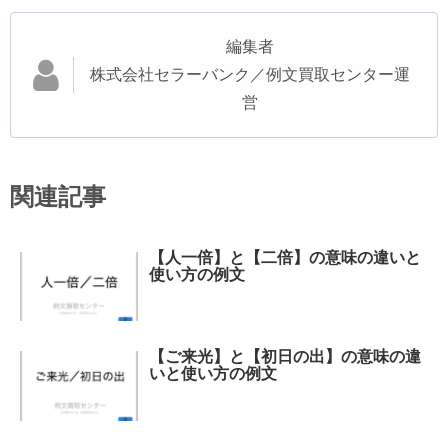
編集者
株式会社セラーバンク／例文買取センター運
営
関連記事
【人一倍】と【二倍】の意味の違いと
使い方の例文
【ご来光】と【初日の出】の意味の違
いと使い方の例文