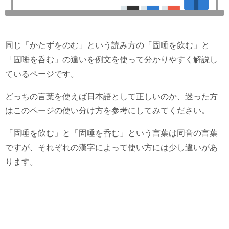
同じ「かたずをのむ」という読み方の「固唾を飲む」と
「固唾を呑む」の違いを例文を使って分かりやすく解説し
ているページです。
どっちの言葉を使えば日本語として正しいのか、迷った方
はこのページの使い分け方を参考にしてみてください。
「固唾を飲む」と「固唾を呑む」という言葉は同音の言葉
ですが、それぞれの漢字によって使い方には少し違いがあ
ります。