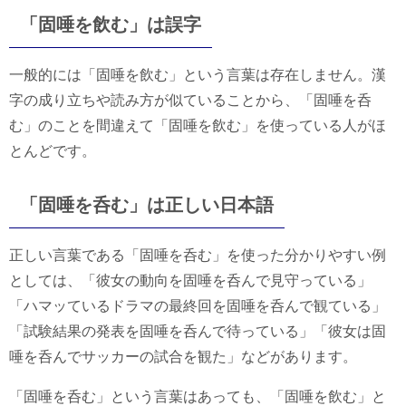
「固唾を飲む」は誤字
一般的には「固唾を飲む」という言葉は存在しません。漢
字の成り立ちや読み方が似ていることから、「固唾を呑
む」のことを間違えて「固唾を飲む」を使っている人がほ
とんどです。
「固唾を呑む」は正しい日本語
正しい言葉である「固唾を呑む」を使った分かりやすい例
としては、「彼女の動向を固唾を呑んで見守っている」
「ハマッているドラマの最終回を固唾を呑んで観ている」
「試験結果の発表を固唾を呑んで待っている」「彼女は固
唾を呑んでサッカーの試合を観た」などがあります。
「固唾を呑む」という言葉はあっても、「固唾を飲む」と