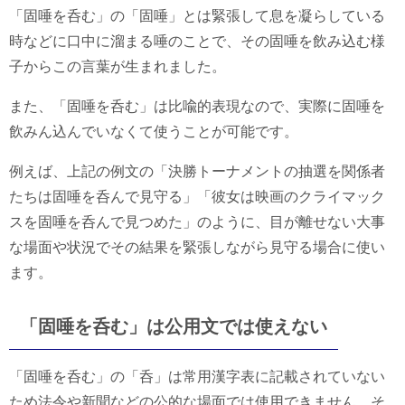
「固唾を呑む」の「固唾」とは緊張して息を凝らしている
時などに口中に溜まる唾のことで、その固唾を飲み込む様
子からこの言葉が生まれました。
また、「固唾を呑む」は比喩的表現なので、実際に固唾を
飲みん込んでいなくて使うことが可能です。
例えば、上記の例文の「決勝トーナメントの抽選を関係者
たちは固唾を呑んで見守る」「彼女は映画のクライマック
スを固唾を呑んで見つめた」のように、目が離せない大事
な場面や状況でその結果を緊張しながら見守る場合に使い
ます。
「固唾を呑む」は公用文では使えない
「固唾を呑む」の「呑」は常用漢字表に記載されていない
ため法令や新聞などの公的な場面では使用できません。そ