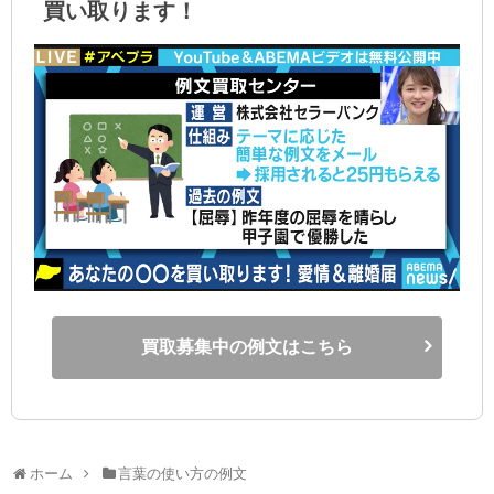
買い取ります！
買取募集中の例文はこちら
ホーム
言葉の使い方の例文