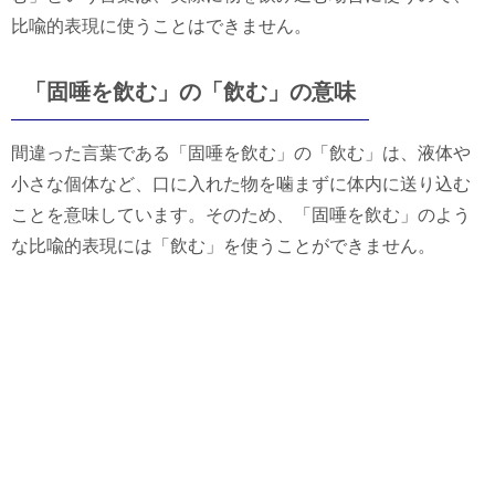
比喩的表現に使うことはできません。
「固唾を飲む」の「飲む」の意味
間違った言葉である「固唾を飲む」の「飲む」は、液体や
小さな個体など、口に入れた物を噛まずに体内に送り込む
ことを意味しています。そのため、「固唾を飲む」のよう
な比喩的表現には「飲む」を使うことができません。