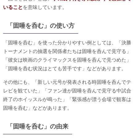
いること
を意味しています。
「固唾を呑む」の使い方
「固唾を呑む」を使った分かりやすい例としては、「決勝
トーナメントの抽選を関係者たちは固唾を呑んで見守る」
「彼女は映画のクライマックスを固唾を呑んで見つめた」
「固唾を呑む状況はとても苦手です」などがあります。
その他にも、「新しい元号が発表される時固唾を呑んでテ
レビを観ていた」「ファン達が固唾を呑んで見守る中試合
終了のホイッスルが鳴った」「緊張感が漂う会場で観客は
固唾を呑む」などがあります。
「固唾を呑む」の由来