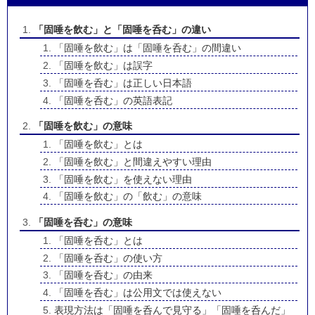
「固唾を飲む」と「固唾を呑む」の違い
「固唾を飲む」は「固唾を呑む」の間違い
「固唾を飲む」は誤字
「固唾を呑む」は正しい日本語
「固唾を呑む」の英語表記
「固唾を飲む」の意味
「固唾を飲む」とは
「固唾を飲む」と間違えやすい理由
「固唾を飲む」を使えない理由
「固唾を飲む」の「飲む」の意味
「固唾を呑む」の意味
「固唾を呑む」とは
「固唾を呑む」の使い方
「固唾を呑む」の由来
「固唾を呑む」は公用文では使えない
表現方法は「固唾を呑んで見守る」「固唾を呑んだ」