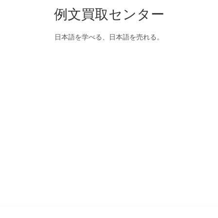
例文買取センター
日本語を学べる、日本語を売れる。