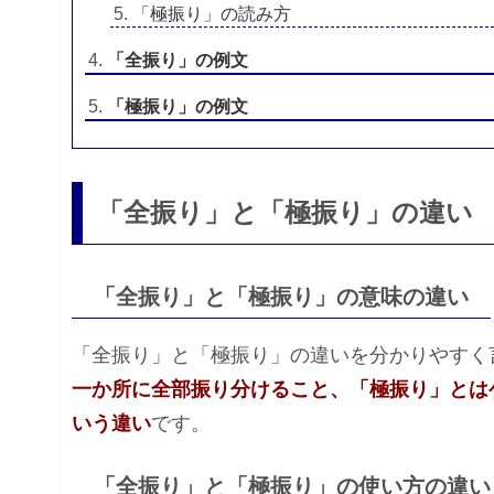
「極振り」の読み方
「全振り」の例文
「極振り」の例文
「全振り」と「極振り」の違い
「全振り」と「極振り」の意味の違い
「全振り」と「極振り」の違いを分かりやすく
一か所に全部振り分けること、「極振り」とは
いう違い
です。
「全振り」と「極振り」の使い方の違い