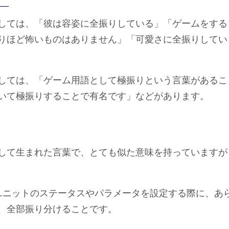
しては、「彼は容姿に全振りしている」「ゲームをする
りほど怖いものはありません」「可愛さに全振りしてい
しては、「ゲーム用語として極振りという言葉があるこ
いて極振りすることで有名です」などがあります。
して生まれた言葉で、とても似た意味を持っていますが
やユニットのステータスやパラメータを設定する際に、あ
、全部振り分けることです。