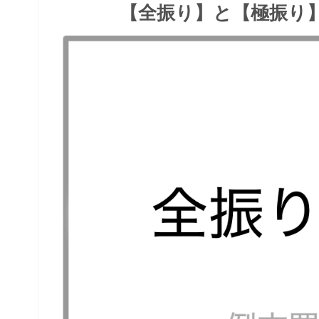
【全振り】と【極振り