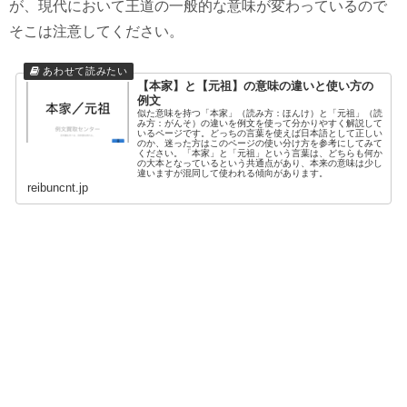
が、現代において王道の一般的な意味が変わっているので
そこは注意してください。
【本家】と【元祖】の意味の違いと使い方の
例文
似た意味を持つ「本家」（読み方：ほんけ）と「元祖」（読
み方：がんそ）の違いを例文を使って分かりやすく解説して
いるページです。どっちの言葉を使えば日本語として正しい
のか、迷った方はこのページの使い分け方を参考にしてみて
ください。「本家」と「元祖」という言葉は、どちらも何か
の大本となっているという共通点があり、本来の意味は少し
違いますが混同して使われる傾向があります。
reibuncnt.jp