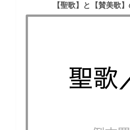
【聖歌】と【賛美歌】