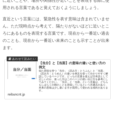
に近いことや、場所や関係性が近いことを表現する際に使
用される言葉であると覚えておくようにしましょう。
直近という言葉には、緊急性を表す意味は含まれていませ
ん。ただ現時点から考えて、隔たりがないほどに近いとこ
ろにあるものを表現する言葉です。現在から一番近い過去
のことも、現在から一番近い未来のことも示すことが出来
ます。
【当分】と【当面】の意味の違いと使い方の
例文
似た意味を持つ「当分」（読み方：とうぶん）と「当面」
（読み方：とうめん）の違いを例文を使って分かりやすく解
説しているページです。どっちの言葉を使えば日本語として
正しいのか、迷った方はこのページの使い分け方を参考にし
てみてください。「当分」と「当面」という言葉は、どちら
もしばらくの間のことを意味しているという共通点があり、
本来の意味は少し違いますが混同して使われる傾向がありま
す。
reibuncnt.jp