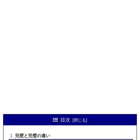
目次
完壁と完璧の違い