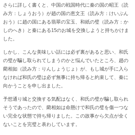
さらに詳しく書くと、中国の戦国時代に秦の国の昭王（読
み方：しょうおう）が趙の国の恵文王（読み方：けいぶん
おう）に趙の国にある翡翠の宝玉、和紙の璧（読み方：か
しのへき）と秦にある15のお城を交換しようと持ちかけま
した。
しかし、こんな美味しい話には必ず裏があると思い、和氏
の璧が騙し取られてしまうのかと悩んでいたところ、趙の
藺相如（読み方：りんしょうじょ）が、もし城が手に入ら
なければ和氏の璧は必ず無事に持ち帰ると約束して、秦に
向かうことを申し出ました。
予想通り城と交換する気配はなく、和氏の璧が騙し取られ
そうであったので、藺相如は命懸けで和氏の璧を傷一つな
い完全な状態で持ち帰りました。この故事から欠点が全く
ないことを完璧と表わしています。