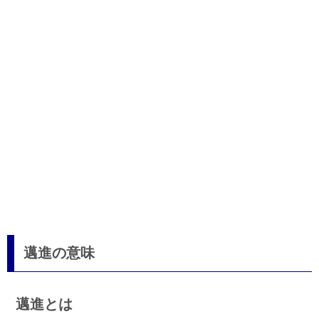
邁進の意味
邁進とは