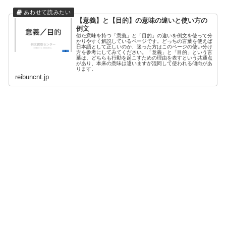
【意義】と【目的】の意味の違いと使い方の
例文
似た意味を持つ「意義」と「目的」の違いを例文を使って分
かりやすく解説しているページです。どっちの言葉を使えば
日本語として正しいのか、迷った方はこのページの使い分け
方を参考にしてみてください。「意義」と「目的」という言
葉は、どちらも行動を起こすための理由を表すという共通点
があり、本来の意味は違いますが混同して使われる傾向があ
ります。
reibuncnt.jp