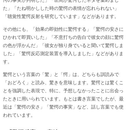
愕の事実が判明した」「世間が驚愕したネタを集めまし
た」「たね明かしした時の驚愕の表情が忘れられない」
「聴覚性驚愕反射を研究しています」などがあります。
その他にも、「効果の即効性に驚愕する」「驚愕の安さに
ひかれて即買いした」「不意打ちの告白で彼女の顔に驚愕
の色が浮かんだ」「彼女が独り身でいると聞いて驚愕しま
した」「驚愕反応測定装置を導入しました」などがありま
す。
驚愕という言葉の「驚」と「愕」は、どちらも訓読みで
「おどろく」と読み、驚きを意味します。驚愕とは驚くこ
とを強調した表現で、特に、予想しなかったことに出会っ
たときに用いられています。もとは書き言葉でしたが、最
近は「驚愕の安さ」「驚愕の事実」など、話し言葉でも使
われています。