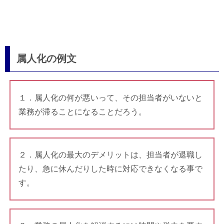
属人化の例文
１．属人化の何が悪いって、その担当者がいないと
業務が滞ることになることだろう。
２．属人化の最大のデメリットは、担当者が退職し
たり、急に休んだりした時に対応できなくなる事で
す。