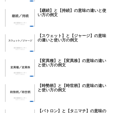
【継続】と【持続】の意味の違いと使
い方の例文
【スウェット】と【ジャージ】の意味
の違いと使い方の例文
【変異種】と【変異株】の意味の違い
と使い方の例文
【時勢柄】と【時世柄】の意味の違い
と使い方の例文
【パトロン】と【タニマチ】の意味の