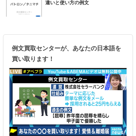
違いと使い方の例文
例文買取センターが、あなたの日本語を
買い取ります！