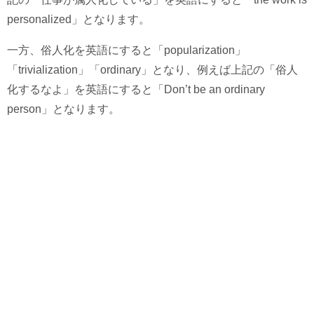
personalized」となります。
一方、俗人化を英語にすると「popularization」
「trivialization」「ordinary」となり、例えば上記の「俗人
化するなよ」を英語にすると「Don’t be an ordinary
person」となります。