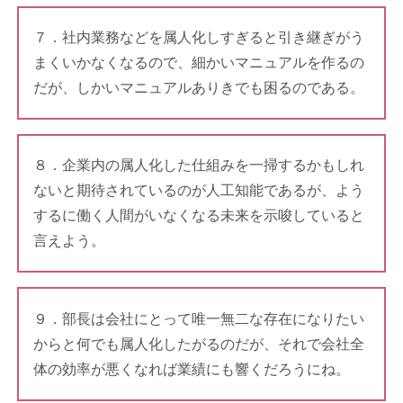
７．社内業務などを属人化しすぎると引き継ぎがう
まくいかなくなるので、細かいマニュアルを作るの
だが、しかいマニュアルありきでも困るのである。
８．企業内の属人化した仕組みを一掃するかもしれ
ないと期待されているのが人工知能であるが、よう
するに働く人間がいなくなる未来を示唆していると
言えよう。
９．部長は会社にとって唯一無二な存在になりたい
からと何でも属人化したがるのだが、それで会社全
体の効率が悪くなれば業績にも響くだろうにね。