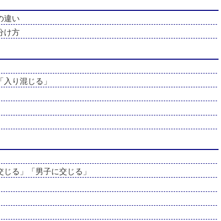
の違い
分け方
「入り混じる」
交じる」「男子に交じる」