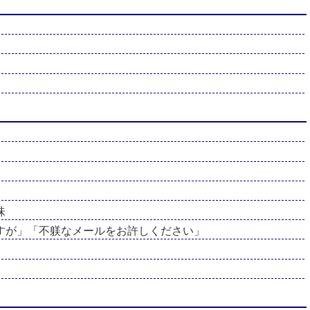
味
すが」「不躾なメールをお許しください」