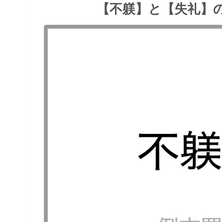
【不躾】と【失礼】