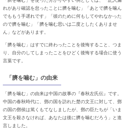
「臍を噛む」を使った分かりやすい例としては、「記入漏
れがあり確認を怠ったことに臍を噛む」「あとで臍を噛ん
でももう手遅れです」「彼のために何もしてやれなかった
ので臍を噛む」「臍を噛む思いは二度としたくありませ
ん」などがあります。
「臍を噛む」はすでに終わったことを後悔すること、つま
り、自分のしてしまったことをひどく後悔する場合に使う
言葉です。
「臍を噛む」の由来
「臍を噛む」の由来は中国の故事の『春秋左氏伝』です。
中国の春秋時代に、鄧の国を訪れた楚の文王に対して、鄧
の国の鄧侯は篤くもてなしましたが、鄧の臣たちが「いま
文王を殺さなければ、あなたは後に臍を噛むだろう」と進
言しました。