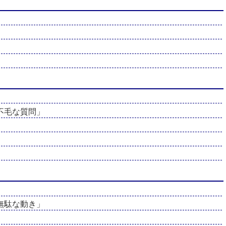
不毛な質問」
無駄な動き」