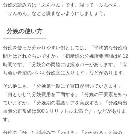
分娩の読み方は「ぶんべん」です。誤って「ふんべん」
「ぶんめん」などと読まないようにしましょう。
分娩の使い方
分娩を使った分かりやすい例としては、「平均的な分娩時
間とはどれぐらいですか」「初産婦の分娩所要時間は約12
時間です」「分娩台の両脇には握るバーがあります」「立
ち会い希望のパパも分娩室に入ります」などがあります。
その他にも、「分娩第一期に子宮口が開いていきます」
「何とかして分娩費用を工面する」「分娩の三要素を知っ
ていますか」「分娩期の看護ケアを実践する」「分娩時出
血量の正常値は500ミリリットル未満です」などがありま
す。
分娩の「分」は訓読みで「わける」「わかれる」と読み、