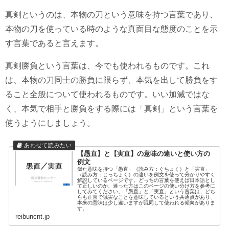
真剣というのは、本物の刀という意味を持つ言葉であり、
本物の刀を使っている時のような真面目な態度のことを示
す言葉であると言えます。
真剣勝負という言葉は、今でも使われるものです。これ
は、本物の刀同士の勝負に限らず、本気を出して勝負をす
ること全般について使われるものです。いい加減ではな
く、本気で相手と勝負をする際には「真剣」という言葉を
使うようにしましょう。
【愚直】と【実直】の意味の違いと使い方の
例文
似た意味を持つ「愚直」（読み方：ぐちょく）と「実直」
（読み方：じっちょく）の違いを例文を使って分かりやすく
解説しているページです。どっちの言葉を使えば日本語とし
て正しいのか、迷った方はこのページの使い分け方を参考に
してみてください。「愚直」と「実直」という言葉は、どち
らも正直で誠実なことを意味しているという共通点があり、
本来の意味は少し違いますが混同して使われる傾向がありま
す。
reibuncnt.jp