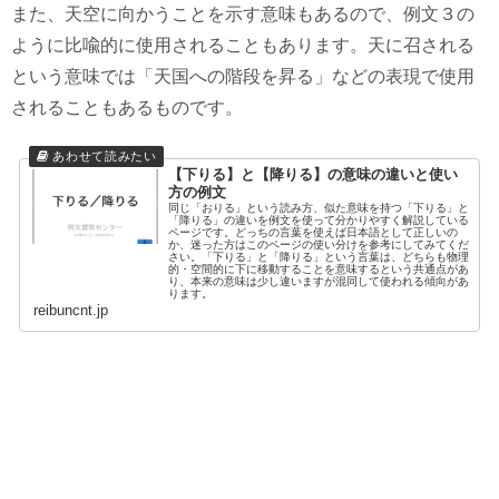
また、天空に向かうことを示す意味もあるので、例文３の
ように比喩的に使用されることもあります。天に召される
という意味では「天国への階段を昇る」などの表現で使用
されることもあるものです。
【下りる】と【降りる】の意味の違いと使い
方の例文
同じ「おりる」という読み方、似た意味を持つ「下りる」と
「降りる」の違いを例文を使って分かりやすく解説している
ページです。どっちの言葉を使えば日本語として正しいの
か、迷った方はこのページの使い分けを参考にしてみてくだ
さい。「下りる」と「降りる」という言葉は、どちらも物理
的・空間的に下に移動することを意味するという共通点があ
り、本来の意味は少し違いますが混同して使われる傾向があ
ります。
reibuncnt.jp