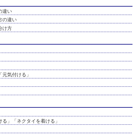
の違い
方の違い
分け方
「元気付ける」
ける」「ネクタイを着ける」