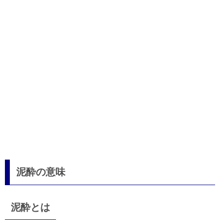
泥酔の意味
泥酔とは