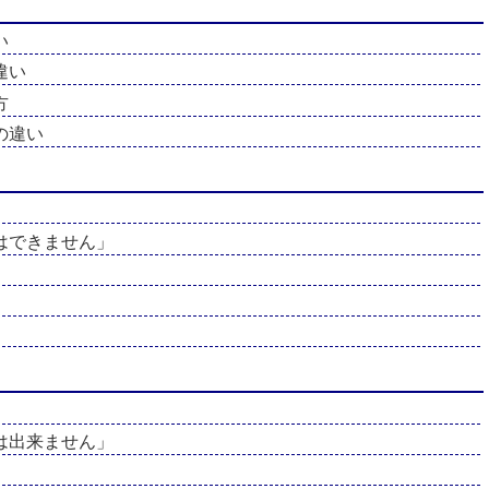
い
違い
方
の違い
はできません」
は出来ません」