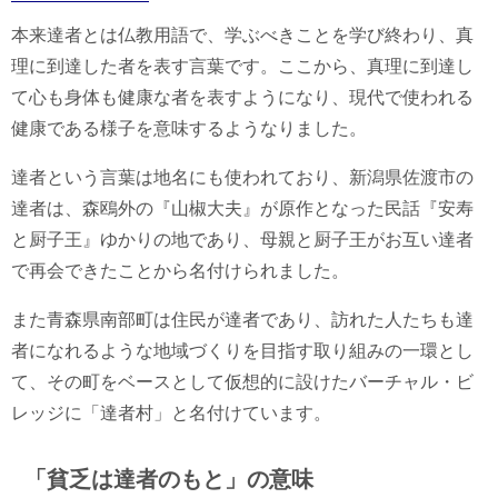
本来達者とは仏教用語で、学ぶべきことを学び終わり、真
理に到達した者を表す言葉です。ここから、真理に到達し
て心も身体も健康な者を表すようになり、現代で使われる
健康である様子を意味するようなりました。
達者という言葉は地名にも使われており、新潟県佐渡市の
達者は、森鴎外の『山椒大夫』が原作となった民話『安寿
と厨子王』ゆかりの地であり、母親と厨子王がお互い達者
で再会できたことから名付けられました。
また青森県南部町は住民が達者であり、訪れた人たちも達
者になれるような地域づくりを目指す取り組みの一環とし
て、その町をベースとして仮想的に設けたバーチャル・ビ
レッジに「達者村」と名付けています。
「貧乏は達者のもと」の意味