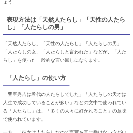
ょう。
表現方法は「天然人たらし」「天性の人たら
し」「人たらしの男」
「天然人たらし」「天性の人たらし」「人たらしの男」
「人たらしの女」「人たらしと言われた」などが、「人た
らし」を使った一般的な言い回しになります。
「人たらし」の使い方
「豊臣秀吉は希代の人たらしでした」「人たらしの天才は
人生で成功していることが多い」などの文中で使われてい
る「人たらし」は、「多くの人々に好かれること」の意味
で使われています。
一方、「彼女は人たらしなので言葉を真に受けない方がい