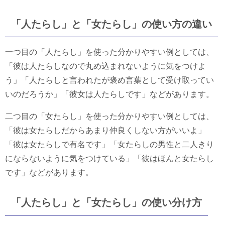
「人たらし」と「女たらし」の使い方の違い
一つ目の「人たらし」を使った分かりやすい例としては、
「彼は人たらしなので丸め込まれないように気をつけよ
う」「人たらしと言われたが褒め言葉として受け取ってい
いのだろうか」「彼女は人たらしです」などがあります。
二つ目の「女たらし」を使った分かりやすい例としては、
「彼は女たらしだからあまり仲良くしない方がいいよ」
「彼は女たらしで有名です」「女たらしの男性と二人きり
にならないように気をつけている」「彼はほんと女たらし
です」などがあります。
「人たらし」と「女たらし」の使い分け方