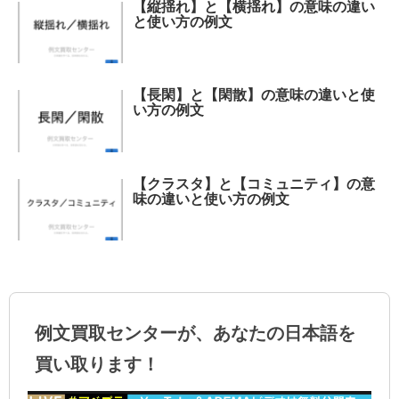
【縦揺れ】と【横揺れ】の意味の違い
と使い方の例文
【長閑】と【閑散】の意味の違いと使
い方の例文
【クラスタ】と【コミュニティ】の意
味の違いと使い方の例文
例文買取センターが、あなたの日本語を
買い取ります！