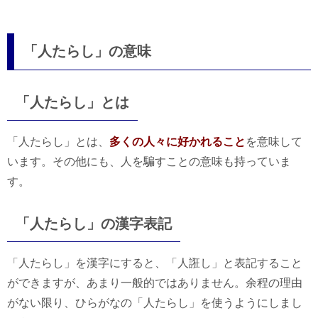
「人たらし」の意味
「人たらし」とは
「人たらし」とは、
多くの人々に好かれること
を意味して
います。その他にも、人を騙すことの意味も持っていま
す。
「人たらし」の漢字表記
「人たらし」を漢字にすると、「人誑し」と表記すること
ができますが、あまり一般的ではありません。余程の理由
がない限り、ひらがなの「人たらし」を使うようにしまし