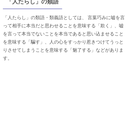
「人たらし」の類語
「人たらし」の類語・類義語としては、 言葉巧みに嘘を言
って相手に本当だと思わせることを意味する「欺く」、嘘
を言って本当でないことを本当であると思い込ませること
を意味する「騙す」、人の心をすっかり惹きつけてうっと
りさせてしまうことを意味する「魅了する」などがありま
す。