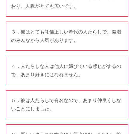
おり、人脈がとても広いです。
３．彼はとても礼儀正しい希代の人たらしで、職場
のみんなから人気があります。
４．人たらしな人は他人に媚びている感じがするの
で、あまり好きにはなれません。
５．彼は人たらしで有名なので、あまり仲良くしな
いことにしました。