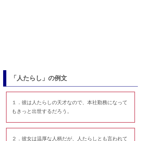
「人たらし」の例文
１．彼は人たらしの天才なので、本社勤務になって
もきっと出世するだろう。
２．彼女は温厚な人柄だが、人たらしとも言われて