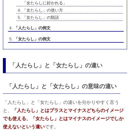
「女たらしに好かれる」
「女たらし」の使い方
「女たらし」の類語
「人たらし」の例文
「女たらし」の例文
「人たらし」と「女たらし」の違い
「人たらし」と「女たらし」の意味の違い
「人たらし」と「女たらし」の違いを分かりやすく言う
と、
「人たらし」とはプラスとマイナスどちらのイメージ
でも使える、「女たらし」とはマイナスのイメージでしか
使えないという違い
です。