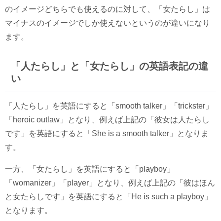
のイメージどちらでも使えるのに対して、「女たらし」は
マイナスのイメージでしか使えないというのが違いになり
ます。
「人たらし」と「女たらし」の英語表記の違
い
「人たらし」を英語にすると「smooth talker」「trickster」
「heroic outlaw」となり、例えば上記の「彼女は人たらし
です」を英語にすると「She is a smooth talker」となりま
す。
一方、「女たらし」を英語にすると「playboy」
「womanizer」「player」となり、例えば上記の「彼はほん
と女たらしです」を英語にすると「He is such a playboy」
となります。