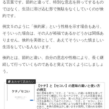
る言葉です。節約と違って、特別な意志を持ってするもの
ではなく、生活に溶け込む形で無駄をなくしていくのが倹
約です。
例文５のように「倹約家」という性格を示す場合もあり、
そういった場合は、その人が裕福であるかどうかは関係あ
りません。倹約を美徳として、あえてそういった慎ましい
生活をしている人もいます。
倹約とは、節約と違い、自分の意志や性格により、長く継
続して行っていくものであると覚えておくようにしましょ
う。
【ケチ】と【セコい】の意味の違いと使い方
の例文
似た意味を持つ「ケチ」と「セコい」の違いを例文を使って
分かりやすく解説しているページです。どっちの言葉を使え
ば日本語として正しいのか、迷った方はこのページの使い分
け方を参考にしてみてください。「ケチ」と「セコい」とい
う言葉は、どちらも心が狭いような様子を表すという共通点
があり、本来の意味は少し違いますが混同して使われる傾向