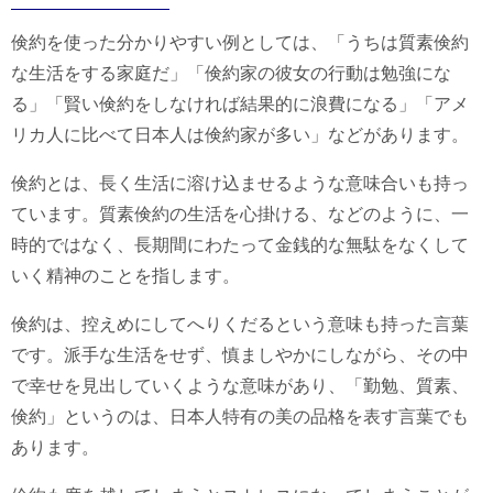
倹約を使った分かりやすい例としては、「うちは質素倹約
な生活をする家庭だ」「倹約家の彼女の行動は勉強にな
る」「賢い倹約をしなければ結果的に浪費になる」「アメ
リカ人に比べて日本人は倹約家が多い」などがあります。
倹約とは、長く生活に溶け込ませるような意味合いも持っ
ています。質素倹約の生活を心掛ける、などのように、一
時的ではなく、長期間にわたって金銭的な無駄をなくして
いく精神のことを指します。
倹約は、控えめにしてへりくだるという意味も持った言葉
です。派手な生活をせず、慎ましやかにしながら、その中
で幸せを見出していくような意味があり、「勤勉、質素、
倹約」というのは、日本人特有の美の品格を表す言葉でも
あります。